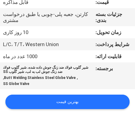
قیمت:
قابل مذاکره
کنترل
کیفیت
جزئیات بسته
کارتن، جعبه پلی-چوبی یا طبق درخواست
بندی:
مشتری
با
زمان تحویل:
10 روز کاری
ما
شرایط پرداخت:
L/C، T/T، Western Union
تماس
قابلیت ارائه:
1000 عدد در ماه
بگیرید
برجسته:
شیر گلوب فولاد ضد زنگ جوش داده شده، شیر گلوب فولاد
ضد زنگ جوش لب به لب، شیر گلوب SS
,
,
Butt Welding Stainless Steel Globe Valve
اخبار
SS Globe Valve
درخواست
بهترین قیمت
نقل
قول