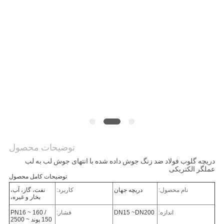
نقشه
سایت
PRIVACY
POLICY
توضیحات محصول
دریچه گلوب فولاد ضد زنگ جوش داده شده با انتهای جوش لب به لب
عملگر الکتریکی
توضیحات کامل محصول
نام محصول:
دریچه جهان
کاربرد:
نفت، گاز، آب،
بخار و غیره،
اندازه:
DN15 ~DN200
فشار:
PN16 ~ 160 /
150 پوند ~ 2500