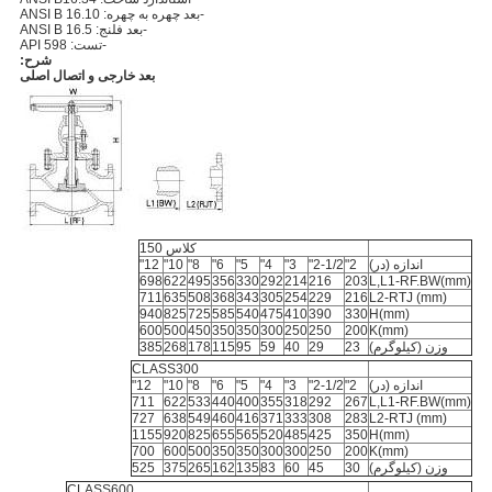
-بعد چهره به چهره: ANSI B 16.10
-بعد فلنج: ANSI B 16.5
-تست: API 598
شرح:
بعد خارجی و اتصال اصلی
کلاس 150
اندازه (در)
2"
2-1/2"
3"
4"
5"
6"
8"
10"
12"
698
622
495
356
330
292
214
216
203
L,L1-RF.BW(mm)
711
635
508
368
343
305
254
229
216
L2-RTJ (mm)
940
825
725
585
540
475
410
390
330
H(mm)
600
500
450
350
350
300
250
250
200
K(mm)
وزن (کیلوگرم)
23
29
40
59
95
115
178
268
385
CLASS300
اندازه (در)
2"
2-1/2"
3"
4"
5"
6"
8"
10"
12"
711
622
533
440
400
355
318
292
267
L,L1-RF.BW(mm)
727
638
549
460
416
371
333
308
283
L2-RTJ (mm)
1155
920
825
655
565
520
485
425
350
H(mm)
700
600
500
350
350
300
300
250
200
K(mm)
وزن (کیلوگرم)
30
45
60
83
135
162
265
375
525
CLASS600