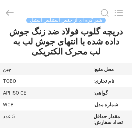
-
2026
TOBO
STEEL
GROUP
شیر کره ای از جنس استنلس استیل
CHINA.
All
Rights
دریچه گلوب فولاد ضد زنگ جوش
صفحه
Reserved.
داده شده با انتهای جوش لب به
اصلی
لب محرک الکتریکی
محصولات
محل منبع:
چین
درباره
نام تجاری:
TOBO
ما
گواهی:
API ISO CE
شماره مدل:
WCB
تور
کارخانه
مقدار حداقل
5 عدد
تعداد سفارش: