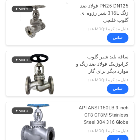
PN25 DN125 فولاد ضد
زنگ 316L شیر رزوه ای
گلوب فلنجی
قابل مذاکره MOQ:1 عدد
تماس
ساقه بلند شیر گلوب
کرایوژنیک فولاد ضد زنگ و
موارد دیگر برای گاز
برودتی صنعتی
قابل مذاکره MOQ:1 عدد
تماس
API ANSI 150LB 3 inch
CF8 CF8M Stainless
Steel 304 316 Globe
Valve
قابل مذاکره MOQ:1 عدد
تماس