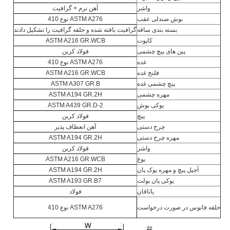
واشر
آهن نرم + گرافیت
بوش صندلی عقب
ASTM A276 نوع 410
بسته بندی ساقه
گرافیت بافته شده و حلقه گرافیت را تشکیل دادند
کاپوت
ASTM A216 GR.WCB
پین های پیچ چشمی
فولاد کربن
غده
ASTM A276 نوع 410
فلنج غده
ASTM A216 GR.WCB
پیچ چشمی غده
ASTM A307 GR.B
مهره چشمی
ASTM A194 GR.2H
یوکی بوش
ASTM A439 GR.D-2
پیچ
فولاد کربن
چرخ دستی
آهن انعطاف پذیر
مهره چرخ دستی
ASTM A194 GR.2H
واشر
فولاد کربن
یوغ
ASTM A216 GR.WCB
آجیل پیچ و مهره یوک پان
ASTM A194 GR.2H
یوکی پان بولت
ASTM A193 GR.B7
یاتاقان
فولاد
حلقه فانوس در صورت درخواست
ASTM A276 نوع 410