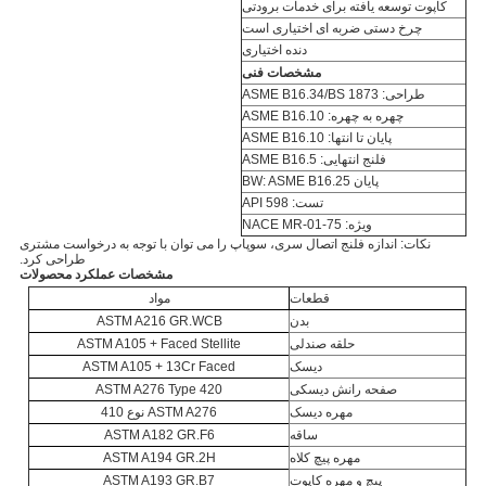
کاپوت توسعه یافته برای خدمات برودتی
چرخ دستی ضربه ای اختیاری است
دنده اختیاری
مشخصات فنی
طراحی: ASME B16.34/BS 1873
چهره به چهره: ASME B16.10
پایان تا انتها: ASME B16.10
فلنج انتهایی: ASME B16.5
پایان BW: ASME B16.25
تست: API 598
ویژه: NACE MR-01-75
نکات: اندازه فلنج اتصال سری، سوپاپ را می توان با توجه به درخواست مشتری
طراحی کرد.
مشخصات عملکرد محصولات
قطعات
مواد
بدن
ASTM A216 GR.WCB
حلقه صندلی
ASTM A105 + Faced Stellite
دیسک
ASTM A105 + 13Cr Faced
صفحه رانش دیسکی
ASTM A276 Type 420
مهره دیسک
ASTM A276 نوع 410
ساقه
ASTM A182 GR.F6
مهره پیچ کلاه
ASTM A194 GR.2H
پیچ و مهره کاپوت
ASTM A193 GR.B7