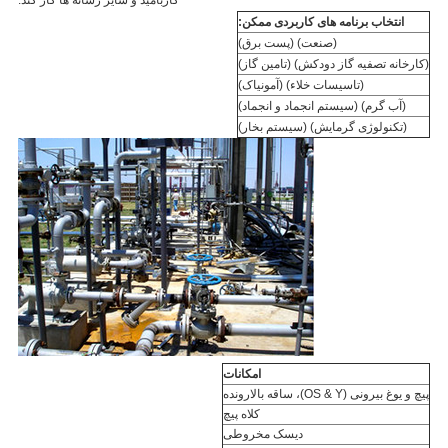
کاربامید و سایر رسانه ها کار کند.
انتخاب برنامه های کاربردی ممکن:
(صنعت) (پست برق)
(کارخانه تصفیه گاز دودکش) (تامین گاز)
(تاسیسات خلاء) (آمونیاک)
(آب گرم) (سیستم انجماد و انجماد)
(تکنولوژی گرمایش) (سیستم بخار)
امکانات
پیچ و یوغ بیرونی (OS & Y)، ساقه بالارونده
کلاه پیچ
دیسک مخروطی