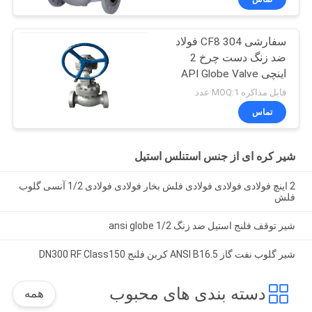
سفارشی CF8 304 فولاد
ضد زنگ دست چرخ 2
اینچی API Globe Valve
قابل مذاکره MOQ:1 عدد
تماس
شیر کره ای از جنس استنلس استیل
2 اینچ فولادی فولادی فولادی فلش بخار فولادی فولادی 1/2 آنسی گلوب
فلش
شیر توقف فلنج استیل ضد زنگ 1/2 ansi globe
شیر گلوب نفت گاز ANSI B16.5 کربن فلنج DN300 RF Class150
دسته بندی های محبوب
همه