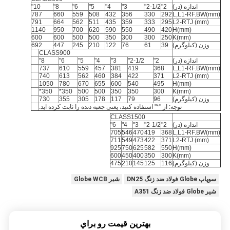
اندازه (در)
2"
2-1/2"
3"
4"
5"
6"
8"
10"
787
660
559
508
432
356
330
292
L,L1-RF.BW(mm)
791
664
562
511
435
359
333
295
L2-RTJ (mm)
1140
950
700
620
590
550
490
420
H(mm)
600
600
500
500
350
300
300
250
K(mm)
وزن (کیلوگرم)
39
61
76
122
210
245
447
692
CLASS900
اندازه (در)
2"
2-1/2"
3"
4"
5"
6"
8"
737
610
559
457
381
419
368
L,L1-RF.BW(mm)
740
613
562
460
384
422
371
L2-RTJ (mm)
1050
780
670
655
600
540
495
H(mm)
350*
350*
500
500
350
350
300
K(mm)
وزن (کیلوگرم)
96
79
117
178
305
355
730
توجه: از "*" استفاده کنید، یعنی جعبه دنده را ثابت کرده اید.
CLASS1500
اندازه (در)
2"
2-1/2"
3"
4"
6"
705
546
470
419
368
L,L1-RF.BW(mm)
711
549
473
422
371
L2-RTJ (mm)
925
750
625
582
550
H(mm)
600
450
400
350
300
K(mm)
وزن (کیلوگرم)
116
125
145
210
475
سوپاپ Globe فولاد ضد زنگ DN25
شیر Globe WCB
شیر Globe فولاد ضد زنگ A351
بهترين قيمت رو براي