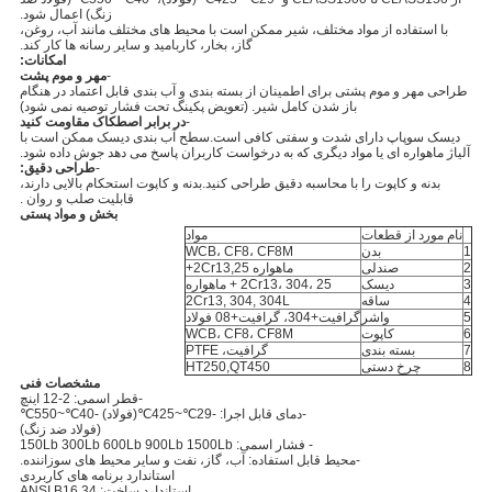
زنگ) اعمال شود.
با استفاده از مواد مختلف، شیر ممکن است با محیط های مختلف مانند آب، روغن،
گاز، بخار، کاربامید و سایر رسانه ها کار کند.
امکانات:
-
مهر و موم پشت
طراحی مهر و موم پشتی برای اطمینان از بسته بندی و آب بندی قابل اعتماد در هنگام
باز شدن کامل شیر. (تعویض پکینگ تحت فشار توصیه نمی شود)
-
در برابر اصطکاک مقاومت کنید
دیسک سوپاپ دارای شدت و سفتی کافی است.سطح آب بندی دیسک ممکن است با
آلیاژ ماهواره ای یا مواد دیگری که به درخواست کاربران پاسخ می دهد جوش داده شود.
-
طراحی دقیق:
بدنه و کاپوت را با محاسبه دقیق طراحی کنید.بدنه و کاپوت استحکام بالایی دارند،
قابلیت صلب و روان .
بخش و مواد پستی
نام مورد از قطعات
مواد
1
بدن
WCB، CF8، CF8M
2
صندلی
ماهواره 2Cr13,25+
3
دیسک
2Cr13، 304، 25 + ماهواره
4
ساقه
2Cr13, 304, 304L
5
واشر
گرافیت+304، گرافیت+08 فولاد
6
کاپوت
WCB، CF8، CF8M
7
بسته بندی
گرافیت، PTFE
8
چرخ دستی
HT250,QT450
مشخصات فنی
-قطر اسمی: 2-12 اینچ
-دمای قابل اجرا: -29℃~425℃(فولاد) -40℃~550℃
(فولاد ضد زنگ)
- فشار اسمی: 150Lb 300Lb 600Lb 900Lb 1500Lb
-محیط قابل استفاده: آب، گاز، نفت و سایر محیط های سوزاننده.
استاندارد برنامه های کاربردی
استاندارد ساخت: ANSI B16.34