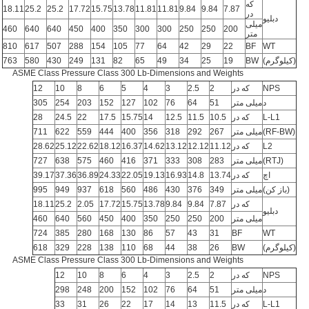
که
18.11
25.2
25.2
17.72
15.75
13.78
11.81
11.81
9.84
9.84
7.87
در
دبلیو
میلی
460
640
640
450
400
350
300
300
250
250
200
متر
810
617
507
288
154
105
77
64
42
29
22
BF
WT
(کیلوگرم)
BW
19
25
34
49
65
82
131
249
430
580
763
ASME Class Pressure Class 300 Lb-Dimensions and Weights
NPS
که در
2
2.5
3
4
5
6
8
10
12
د
میلی متر
51
64
76
102
127
152
203
254
305
L-L1
که در
10.5
11.5
12.5
14
15.75
17.5
22
24.5
28
(RF-BW)
میلی متر
267
292
318
356
400
444
559
622
711
L2
که در
11.12
12.12
13.12
14.62
16.37
18.12
22.62
25.12
28.62
(RTJ)
میلی متر
283
308
333
371
416
460
575
638
727
اچ
که در
13.74
14.8
16.93
19.13
22.05
24.33
36.89
37.36
39.17
(باز کن)
میلی متر
349
376
430
486
560
618
937
949
995
که در
7.87
9.84
9.84
13.78
15.75
17.72
2.05
25.2
18.11
دبلیو
میلی متر
200
250
250
350
400
450
560
640
460
724
385
280
168
130
86
57
43
31
BF
WT
(کیلوگرم)
BW
26
38
44
68
110
138
228
329
618
ASME Class Pressure Class 300 Lb-Dimensions and Weights
NPS
که در
2
2.5
3
4
6
8
10
12
د
میلی متر
51
64
76
102
152
200
248
298
L-L1
که در
11.5
13
14
17
22
26
31
33