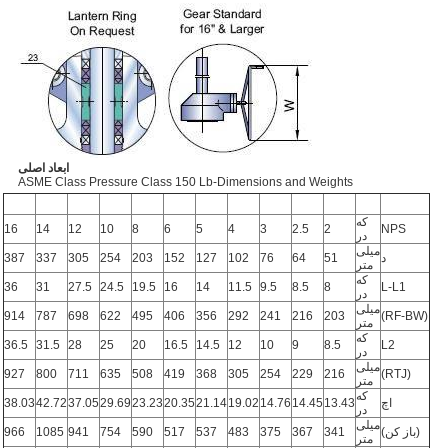
ابعاد اصلی
ASME Class Pressure Class 150 Lb-Dimensions and Weights
که
16
14
12
10
8
6
5
4
3
2.5
2
NPS
در
میلی
د
51
64
76
102
127
152
203
254
305
337
387
متر
که
36
31
27.5
24.5
19.5
16
14
11.5
9.5
8.5
8
L-L1
در
میلی
914
787
698
622
495
406
356
292
241
216
203
(RF-BW)
متر
که
36.5
31.5
28
25
20
16.5
14.5
12
10
9
8.5
L2
در
میلی
927
800
711
635
508
419
368
305
254
229
216
(RTJ)
متر
که
اچ
13.43
14.45
14.76
19.02
21.14
20.35
23.23
29.69
37.05
42.72
38.03
در
میلی
(باز کن)
341
367
375
483
537
517
590
754
941
1085
966
متر