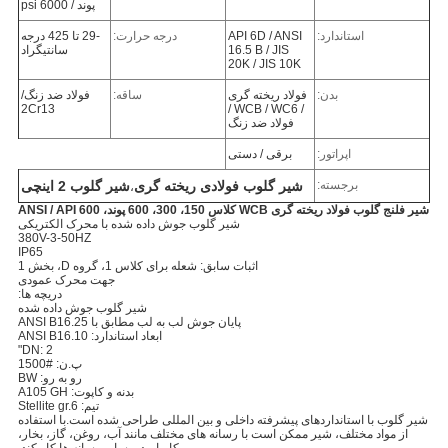
پوند / 6000 psi
استاندارد:
API 6D / ANSI
درجه حرارت:
-29 تا 425 درجه
16.5 B / JIS
سانتیگراد
20K / JIS 10K
بدن:
فولاد ریخته گری
ساقه:
فولاد ضد زنگ/
2Cr13
/ WCB / WC6 /
فولاد ضد زنگ
اپراتور:
برقی / دستی
برجسته:
شیر گلوب فولادی ریخته گری
شیر گلوب 2 اینچی
،
شیر فلنج گلوب فولاد ریخته گری WCB کلاس 150، 300، 600 پوند، ANSI / API 600
شیر گلوب جوش داده شده با محرک الکتریکی
380V-3-50HZ
IP65
اثبات سابق: شعله برای کلاس 1، گروه D، بخش 1
جهت محرک عمودی
دریچه ها:
شیر گلوب جوش داده شده
پایان جوش لب به لب مطابق با ANSI B16.25
ابعاد استاندارد: ANSI B16.10
DN: 2"
پ.ن: #1500
رو به رو: BW
بدنه و کاپوت: A105 GH
تیم: Stellite gr.6
شیر گلوب با استانداردهای پیشرفته داخلی و بین المللی طراحی شده است.با استفاده
از مواد مختلف، شیر ممکن است با رسانه های مختلف مانند آب، روغن، گاز، بخار،