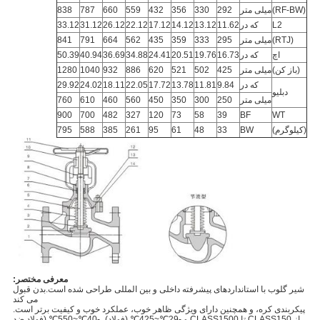
(RF-BW)
میلی متر
292
330
356
432
559
660
787
838
L2
که در
11.62
13.12
14.12
17.12
22.12
26.12
31.12
33.12
(RTJ)
میلی متر
295
333
359
435
562
664
791
841
اچ
که در
16.73
19.76
20.51
24.41
34.88
36.69
40.94
50.39
(باز کن)
میلی متر
425
502
521
620
886
932
1040
1280
که در
9.84
11.81
13.78
17.72
22.05
18.11
24.02
29.92
دبلیو
میلی متر
250
300
350
450
560
460
610
760
900
700
482
327
120
73
58
39
BF
WT
(کیلوگرم)
BW
33
48
61
95
261
385
588
795
معرفی مختصر:
شیر گلوب با استانداردهای پیشرفته داخلی و بین المللی طراحی شده است.بدن قبول
می کند
پیکربندی کره، و همچنین دارای ویژگی ظاهر خوب، عملکرد خوب و کیفیت برتر است.
از CLASS150 تا CLASS1500 و -29℃~425℃ (فولاد)، -40℃~550℃ (فولاد ضد