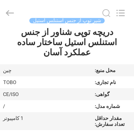
توپ
از
جنس
استنلس
استیل
شیر توپ از جنس استنلس استیل
تامین
کننده.
Copyright
دریچه توپی شناور از جنس
صفحه
©
2021
استنلس استیل ساختار ساده
اصلی
-
2025
stainlesssteel-
عملکرد آسان
valve.com.
All
محصولات
Rights
Reserved.
محل منبع:
چین
درباره
نام تجاری:
TOBO
ما
گواهی:
CE/ISO
شماره مدل:
/
تور
کارخانه
مقدار حداقل
1 کامپیوتر
تعداد سفارش: