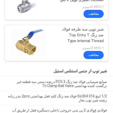
2500#
MOQ:1 کامپیوتر
مخاطب
شیر توپی سه طرفه فولاد
ضد زنگ Top Entry T
Type Internal Thread
Manual Operated
MOQ:1 کامپیوتر
مخاطب
شیر توپ از جنس استنلس استیل
صنایع شیمیایی فولاد ضد زنگ 3 PCS دریچه دستی سه قطعه غیر
برگشت کننده بهداشتی Tri Clamp Ball Valve
1/2 اینچ Ss304 316 فولاد ضد زنگ کلید قفل بهداشتی 2pcs بندر زنانه
رشته شیر توپ بخار
فولادی فولادی 2 پی سی خروجی داخلی دستگیره قفل از طریق آب