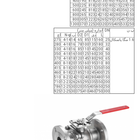
400
190
818
20
135
160
195
203
80
500
225
818
20
155
180
215
229
100
600
245
818
22
185
210
245
356
125
800
265
823
24
210
240
280
394
150
800
305
1223
26
265
295
335
457
200
1300
370
1225
30
320
355
405
533
250
پ.ن
DN
اندازه (میلی متر)
L
دی
D1
D2
ب
N-φ
اچ
1.6 مگا پاسکال
25
160
115
85
65
14
4-14
275
280
4-18
16
78
100
135
180
32
330
4-18
16
85
110
145
200
40
350
4-18
16
100
125
160
230
50
370
4-18
18
120
145
180
290
65
400
8-18
20
135
160
195
310
80
415
8-18
20
155
180
215
350
100
460
8-18
22
185
210
245
400
125
510
8-23
24
210
240
280
480
150
710
12-23
26
265
295
335
550
200
786
12-25
30
320
355
405
650
250
925
12-25
30
375
410
460
750
300