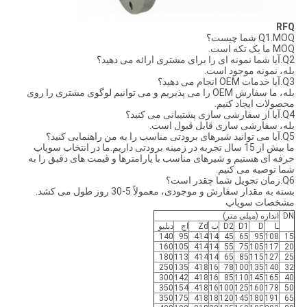
RFQ
Q1.MOQ شما چیست؟
MOQ ما یک تکه است.
Q2.آیا شما نمونه ای را برای مشتری ارائه می دهید؟
بله، نمونه موجود است.
Q3.آیا خدمات OEM انجام می دهید؟
بله، ما سفارش OEM را می پذیریم و می توانیم لوگوی مشتری را روی
محصولات ایجاد کنیم.
Q4.آیا از سفارشی سازی پشتیبانی می کنید؟
بله، سفارشی سازی قابل قبول است.
Q5.آیا می توانید شیرهای برودتی مناسب را به من راهنمایی کنید؟
ما بیش از 15 سال تجربه در زمینه برودتی داریم.ما در انتخاب سوپاپ
حرفه ای هستیم و شیرهای مناسب با پارامترها و قیمت های دقیق را به
شما توصیه می کنیم.
Q6.زمان تحویل شما چقدر است؟
بسته به مقدار سفارش و موجودی، معمولاً 5-30 روز طول می کشد.
مشخصات سوپاپ
DN
اندازه (میلی متر)
L
D
D1
D2
ب
Zd
اچ
دبلیو
140
95
414
14
45
65
95
108
15
160
105
414
14
55
75
105
117
20
180
113
414
14
65
85
115
127
25
250
135
418
16
78
100
135
140
32
300
142
418
16
85
110
145
165
40
350
154
418
16
100
125
160
178
50
350
175
418
18
120
145
180
191
65