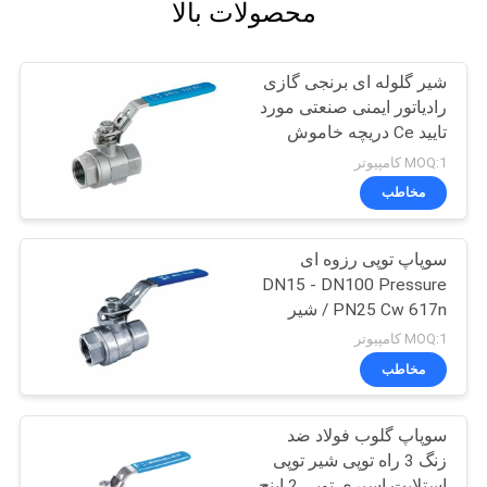
محصولات بالا
شیر گلوله ای برنجی گازی
رادیاتور ایمنی صنعتی مورد
تایید Ce دریچه خاموش
اهرمی NPT مرد
MOQ:1 کامپیوتر
مخاطب
سوپاپ توپی رزوه ای
DN15 - DN100 Pressure
PN25 Cw 617n / شیر
توپی برنجی HPB59-3
MOQ:1 کامپیوتر
مخاطب
سوپاپ گلوب فولاد ضد
زنگ 3 راه توپی شیر توپی
استلایت اسپری توپی 2 اینچ