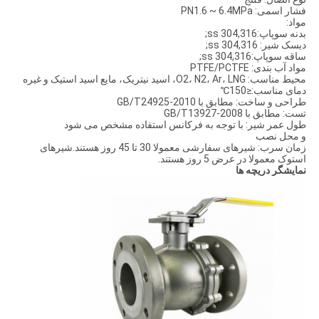
فشار اسمی: PN1.6 ~ 6.4MPa
مواد:
بدنه سوپاپ:ss 304,316;
دیسک شیر: ss 304,316;
ساقه سوپاپ:ss 304,316;
مواد آب بندی: PTFE/PCTFE
محیط مناسب: O2، N2، Ar، LNG، اسید نیتریک، مایع اسید استیک و غیره
دمای مناسب:≤150℃
طراحی و ساخت: مطابق با GB/T24925-2010
تست: مطابق با GB/T13927-2008
طول عمر شیر: با توجه به فرکانس استفاده مشخص می شود
و محل نصب
زمان سرب: شیرهای سفارشی معمولا 30 تا 45 روز هستند.شیرهای
استوک معمولا در عرض 5 روز هستند.
نمایشگر دریچه ها