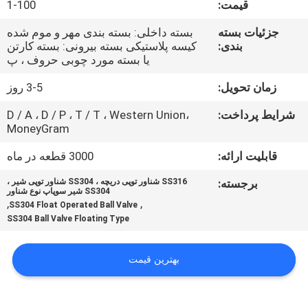
قیمت:
1-100
کنترل
کیفیت
جزئیات بسته
بسته داخلی: بسته بندی مهر و موم شده
بندی:
کیسه پلاستیکی بسته بیرونی: بسته کارتن
یا بسته مورد چوبی حروف ، پ
با
زمان تحویل:
3-5 روز
ما
شرایط پرداخت:
D / A ، D / P ، T / T ، Western Union،
تماس
MoneyGram
بگیرید
قابلیت ارائه:
3000 قطعه در ماه
برجسته:
SS316 شناور توپی دریچه ، SS304 شناور توپی شیر ،
درخواست
SS304 شیر سوپاپ نوع شناور
,
,
SS304 Float Operated Ball Valve
نقل
SS304 Ball Valve Floating Type
قول
بهترین قیمت
اخبار