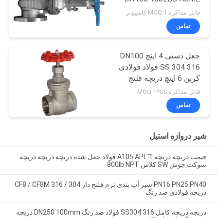
B16.1 CL125 دریچه
قابل مذاکره MOQ:1 کامپیوتر
دروازه ای
تماس
جعل دستی 4 اینچ DN100
SS 304 316 فولاد فولادی
کربن 6 اینچ دریچه فلنج
قابل مذاکره MOQ:1PCS
تماس
شیر دروازه استیل
قیمت دریچه دریچه 1'' A105 API فولاد جعل شده دریچه دریچه دریچه
سوکت جوش SW کلاس 800lb NPT
PN16 PN25 PN40 شیر آب بندی نرم فلنج دار 304 / 316 CF8 / CF8M
دریچه فولادی ضد زنگ
دریچه دریچه کامل SS304 316 فولاد ضد زنگ DN250 100mm دریچه