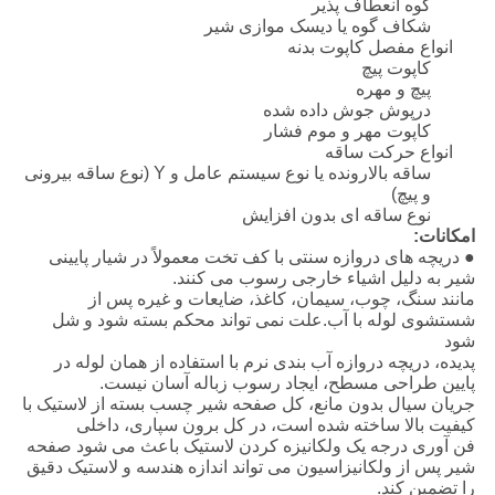
گوه انعطاف پذیر
شکاف گوه یا دیسک موازی شیر
انواع مفصل کاپوت بدنه
کاپوت پیچ
پیچ و مهره
درپوش جوش داده شده
کاپوت مهر و موم فشار
انواع حرکت ساقه
ساقه بالارونده یا نوع سیستم عامل و Y (نوع ساقه بیرونی
و پیچ)
نوع ساقه ای بدون افزایش
امکانات:
● دریچه های دروازه سنتی با کف تخت معمولاً در شیار پایینی
شیر به دلیل اشیاء خارجی رسوب می کنند.
مانند سنگ، چوب، سیمان، کاغذ، ضایعات و غیره پس از
شستشوی لوله با آب.علت نمی تواند محکم بسته شود و شل
شود
پدیده، دریچه دروازه آب بندی نرم با استفاده از همان لوله در
پایین طراحی مسطح، ایجاد رسوب زباله آسان نیست.
جریان سیال بدون مانع، کل صفحه شیر چسب بسته از لاستیک با
کیفیت بالا ساخته شده است، در کل برون سپاری، داخلی
فن آوری درجه یک ولکانیزه کردن لاستیک باعث می شود صفحه
شیر پس از ولکانیزاسیون می تواند اندازه هندسه و لاستیک دقیق
را تضمین کند.