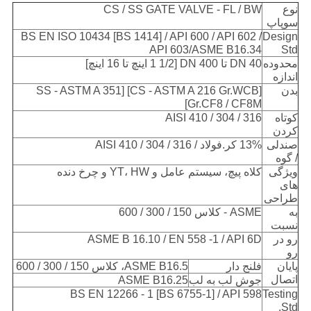
نوع
CS / SS GATE VALVE - FL / BW
سوپاپ
BS EN ISO 10434 [BS 1414] / API 600 / API 602 /
Design
API 603/ASME B16.34
Std
محدوده
40 DN تا 400 DN [1 1/2 اینچ تا 16 اینچ]
اندازه
بدن
[CS - ASTM A 216 Gr.WCB] [SS - ASTM A 351
Gr.CF8 / CF8M]
کوتاه
AISI 410 / 304 / 316
کردن
صندلی
13% کر.فولاد / AISI 410 / 304 / 316
/ گوه
ویژگی
کلاه پیچ، سیستم عامل و YT، HW و چرخ دنده
های
طراحی
به
ASME - کلاس 150 / 300 / 600
نسبت
رو در
ASME B 16.10 / EN 558 -1 / API 6D
رو
پایان
فلنج دار
ASME B16.5، کلاس 150 / 300 / 600
اتصال
جوش لب به لب
ASME B16.25
BS EN 12266 - 1 [BS 6755-1] / API 598
Testing
Std.