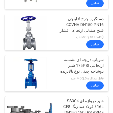
تماس
دستگیره چرخ 6 اینچی
COVNA DN150 PN16
فلنج صندلی ارتجاعی فشار
بالا فولاد ضد زنگ 316
20-40$ MOQ:10 عدد
تماس
سوپاپ دریچه ای نشسته
ارتجاعی 175PSI شیر
دوشاخه چدنی نوع بالابرنده
حرکت چرخشی یک چهارم
قابل مذاکره MOQ:5 عدد
چرخشی انتهای فلنجی
تماس
شیر دروازه ای SS304
316L فولاد ضد زنگ CF8
DN150 150LBS ASME