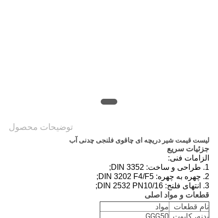
نقشه
سایت
PRIVACY
POLICY
توضیحات محصول
لیست قیمت شیر ​​دریچه ای چاقوی فلنجی چدنی آب
جزئیات سریع
الزامات فنی:
1. طراحی و ساخت: DIN 3352;
2. چهره به چهره: DIN 3202 F4/F5;
3. انتهای فلنج: DIN 2532 PN10/16;
قطعات و مواد اصلی
نام قطعات
مواد
بدنه، کاپوت
GGG50