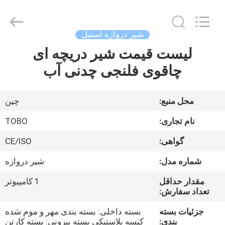
-
2025
TOBO
STEEL
GROUP
شیر دروازه استیل
CHINA.
All
Rights
لیست قیمت شیر ​​دریچه ای
صفحه
Reserved.
چاقوی فلنجی چدنی آب
اصلی
محصولات
محل منبع:
چین
نام تجاری:
TOBO
درباره
گواهی:
CE/ISO
ما
شماره مدل:
شیر دروازه
تور
مقدار حداقل
1 کامپیوتر
تعداد سفارش:
کارخانه
جزئیات بسته
بسته داخلی: بسته بندی مهر و موم شده
بندی:
کیسه پلاستیکی بسته بیرونی: بسته کارتن