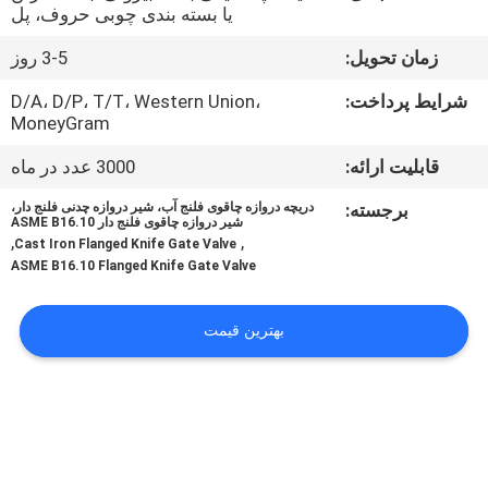
کنترل
یا بسته بندی چوبی حروف، پل
کیفیت
زمان تحویل:
3-5 روز
شرایط پرداخت:
D/A، D/P، T/T، Western Union،
با
MoneyGram
ما
قابلیت ارائه:
3000 عدد در ماه
تماس
برجسته:
دریچه دروازه چاقوی فلنج آب، شیر دروازه چدنی فلنج دار،
شیر دروازه چاقوی فلنج دار ASME B16.10
بگیرید
,
,
Cast Iron Flanged Knife Gate Valve
ASME B16.10 Flanged Knife Gate Valve
اخبار
بهترین قیمت
درخواست
نقل
قول