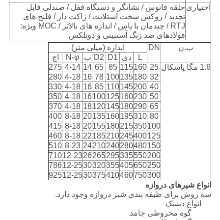
اختیاری
حلقه فانوس / نشانگر و دستگاه قفل / صندلی قابل
تجدید / روکش سخت استلایت / ژاکت دار / فلنج های
RTJ / چیدمان با پاس / اندازه های بالاتر / MOC ویژه:
فولادهای ضد زنگ آستنیتی و دوبلکس
پ.ن
DN
اندازه (میلی متر)
L
دی
D1
D2
ب
N-φ
اچ
1.6 مگا پاسکال
25
160
115
85
65
14
4-14
275
280
4-18
16
78
100
135
180
32
330
4-18
16
85
110
145
200
40
350
4-18
16
100
125
160
230
50
370
4-18
18
120
145
180
290
65
400
8-18
20
135
160
195
310
80
415
8-18
20
155
180
215
350
100
460
8-18
22
185
210
245
400
125
510
8-23
24
210
240
280
480
150
710
12-23
26
265
295
335
550
200
786
12-25
30
320
355
405
650
250
925
12-25
30
375
410
460
750
300
انواع شیرهای دروازه
سه روش برای طبقه بندی شیر دروازه وجود دارد.
انواع دیسک
گوه مخروطی جامد