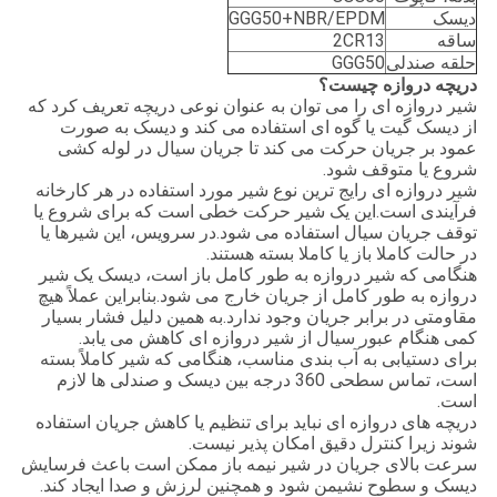
دیسک
GGG50+NBR/EPDM
ساقه
2CR13
حلقه صندلی
GGG50
دریچه دروازه چیست؟
شیر دروازه ای را می توان به عنوان نوعی دریچه تعریف کرد که
از دیسک گیت یا گوه ای استفاده می کند و دیسک به صورت
عمود بر جریان حرکت می کند تا جریان سیال در لوله کشی
شروع یا متوقف شود.
شیر دروازه ای رایج ترین نوع شیر مورد استفاده در هر کارخانه
فرآیندی است.این یک شیر حرکت خطی است که برای شروع یا
توقف جریان سیال استفاده می شود.در سرویس، این شیرها یا
در حالت کاملا باز یا کاملا بسته هستند.
هنگامی که شیر دروازه به طور کامل باز است، دیسک یک شیر
دروازه به طور کامل از جریان خارج می شود.بنابراین عملاً هیچ
مقاومتی در برابر جریان وجود ندارد.به همین دلیل فشار بسیار
کمی هنگام عبور سیال از شیر دروازه ای کاهش می یابد.
برای دستیابی به آب بندی مناسب، هنگامی که شیر کاملاً بسته
است، تماس سطحی 360 درجه بین دیسک و صندلی ها لازم
است.
دریچه های دروازه ای نباید برای تنظیم یا کاهش جریان استفاده
شوند زیرا کنترل دقیق امکان پذیر نیست.
سرعت بالای جریان در شیر نیمه باز ممکن است باعث فرسایش
دیسک و سطوح نشیمن شود و همچنین لرزش و صدا ایجاد کند.