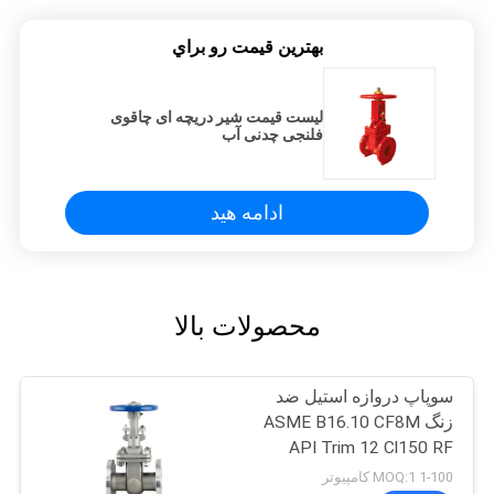
بهترين قيمت رو براي
لیست قیمت شیر ​​دریچه ای چاقوی
فلنجی چدنی آب
ادامه هید
محصولات بالا
سوپاپ دروازه استیل ضد
زنگ ASME B16.10 CF8M
API Trim 12 Cl150 RF
دریچه شیر فلنج
1-100 MOQ:1 کامپیوتر