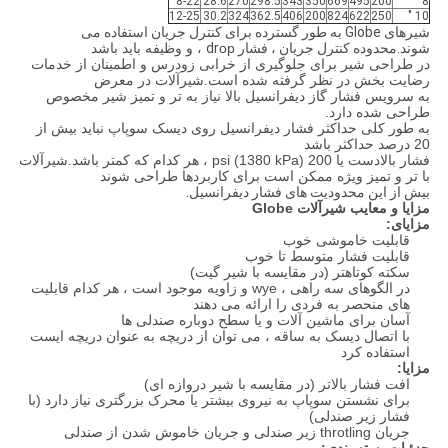
8-22
28.6
270
298.5
343
350
669
495
200
8 "
12-25
30.2
324
362.5
406
200
824
622
250
10 "
شیرهای Globe به طور گسترده برای کنترل جریان استفاده می
شوند.محدوده کنترل جریان ، فشار dr
op ، و وظیفه باید باشد
در طراحی شیر برای جلوگیری از خرابی زودرس و اطمینان از خدمات
رضایت بخش در نظر گرفته شده است.شیرآلات در معرض
به سرویس فشار گاز دیفرانسیل بالا نیاز به تر و تمیز شیر مخصوص
طراحی شده دارد.
به طور کلی حداکثر فشار دیفرانسیل روی دیسک سوپاپ نباید بیش از
20 درصد حداکثر باشد
فشار بالادست یا 200 psi (1380 kPa) ، هر کدام که کمتر باشد.شیرآلات
با تر و تمیز ویژه ممکن است برای کاربردها طراحی شوند
بیش از این محدودیت های فشار دیفرانسیل.
مزایا و معایب شیرآلات Globe
مزایای:
قابلیت خاموشی خوب
قابلیت فشار متوسط ​​تا خوب
سکته کوتاهتر (در مقایسه با شیر گیت)
در الگوهای سه راهی ، wye و زاویه موجود است ، هر کدام قابلیت
های منحصر به فردی را ارائه می دهند
آسان برای ماشین آلات و یا سطح دوباره صندلی ها
با اتصال دیسک به ساقه ، می توان از دریچه به عنوان دریچه ایست
استفاده کرد
مزایا:
افت فشار بالاتر (در مقایسه با شیر دروازه ای)
برای نشستن سوپاپ به نیروی بیشتر یا محرک بزرگتری نیاز دارد (با
فشار زیر صندلی)
جریان throtling زیر صندلی و جریان خاموش شدن از صندلی