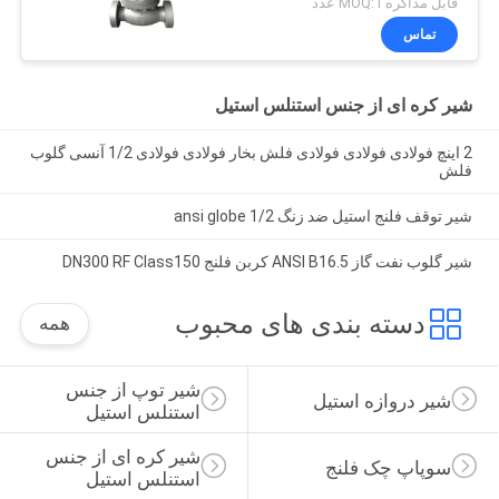
قابل مذاکره MOQ:1 عدد
تماس
شیر کره ای از جنس استنلس استیل
2 اینچ فولادی فولادی فولادی فلش بخار فولادی فولادی 1/2 آنسی گلوب
فلش
شیر توقف فلنج استیل ضد زنگ 1/2 ansi globe
شیر گلوب نفت گاز ANSI B16.5 کربن فلنج DN300 RF Class150
دسته بندی های محبوب
همه
شیر توپ از جنس 
شیر دروازه استیل
استنلس استیل
شیر کره ای از جنس 
سوپاپ چک فلنج
استنلس استیل