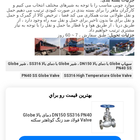
جزئیات بسته بندی:
موارد چوبی مناسب را با توجه به شیرهای مختلف انتخاب می کنیم و
کارگران ماهر را برای بسته بندی در صورت کبودی ترتیب می دهیم.حمل
و نقل طولانی مدت همکاری می کند فضا ، ترخیص کالا از گمرک و حمل
و نقل برای ما بدون تاخیر.برای حمل و نقل سه راه وجود دارد ، از
طریق دریا ، از طریق هوا و با قطار.ما حمل و نقل را با توجه به نیاز
مشتری ترتیب خواهیم داد.
جزئیات تحویل:
طبق سفارش ، 7 ~ 60 روز
سوپاپ Globe با دمای بالا DN150 ، شیر Globe با دمای بالا SS316 ، شیر Globe
PN40 SS
PN40 SS Globe Valve
SS316 High Temperature Globe Valve
بهترين قيمت رو براي
DN150 SS316 PN40 دمای بالا Globe
Valve فولاد ضد زنگ کوتاهتر سکته