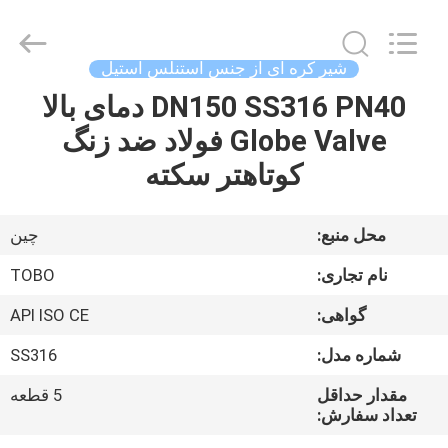
-
2026
TOBO
STEEL
GROUP
شیر کره ای از جنس استنلس استیل
CHINA.
All
Rights
DN150 SS316 PN40 دمای بالا
صفحه
Reserved.
Globe Valve فولاد ضد زنگ
اصلی
کوتاهتر سکته
محصولات
محل منبع:
چین
درباره
نام تجاری:
TOBO
ما
گواهی:
API ISO CE
شماره مدل:
SS316
تور
کارخانه
مقدار حداقل
5 قطعه
تعداد سفارش: