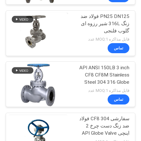
PN25 DN125 فولاد ضد
زنگ 316L شیر رزوه ای
گلوب فلنجی
قابل مذاکره MOQ:1 عدد
تماس
API ANSI 150LB 3 inch
CF8 CF8M Stainless
Steel 304 316 Globe
Valve
قابل مذاکره MOQ:1 عدد
تماس
سفارشی CF8 304 فولاد
ضد زنگ دست چرخ 2
اینچی API Globe Valve