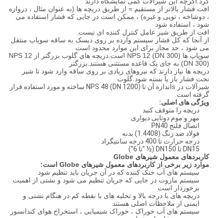
کرد.اگرچه این شیرآلات کمی نمایشگاه دارند
افت فشار بالاتر از مستقیم = از طریق دریچه ها (به عنوان مثال ، دروازه
، دوشاخه ، توپی و غیره) ، ممکن است در جایی که فشار استفاده می
شود ، استفاده شود
افت از طریق شیر عامل کنترل کننده ای نیست.
از آنجا که کل فشار سیستم وارده بر روی دیسک به ساقه سوپاپ منتقل
می شود ، حد مجاز برای این موارد محدود است
سوپاپ ها NPS 12 (DN 300) است.دریچه های گلوب بزرگتر از NPS 12
(DN 300) به جای یک قاعده مستثنی هستند.بزرگتر
دریچه ها نیاز دارند که نیروهای زیادی بر روی ساقه وارد شود تا شیر
تحت فشار باز یا بسته شود.گلوب
شیرآلات در s
اندازه آن تا NPS 48 (DN 1200) ساخته و مورد استفاده قرار
گرفته است.
ویژگی های اصلی:
دریچه را متوقف کنید
مهر و موم دوتایی دیواری
اتصال فلنج PN40
فولاد ضد زنگ (1.4408) بدنه
درجه حرارت تا 400 درجه سانتیگراد
DN15 تا DN150 (½ ”تا 6”)
کاربردهای معمول شیرهای Globe
موارد زیر برخی از کاربردهای معمول شیرهای Globe است:
سیستم های آب خنک کننده که در آن جریان باید تنظیم شود
سیستم مازوت در جایی که جریان تنظیم می شود و نشتی از اهمیت
برخوردار است
دریچه های با درجه بالا و تخلیه های با نقطه کم در هنگام نشتی و
ایمنی از ملاحظات اصلی هستند
سیستم های آب خوراک ، خوراک شیمیایی ، استخراج هوای کندانسور