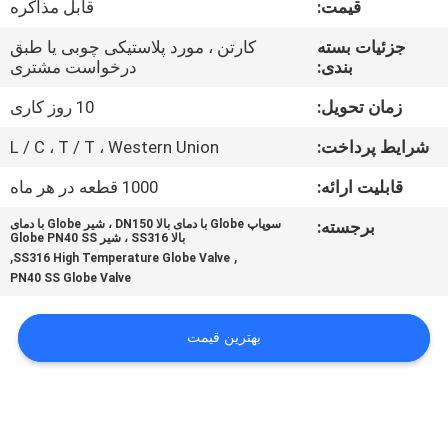
قیمت:
قابل مذاکره
کنترل
کیفیت
جزئیات بسته
کارتن ، مورد پلاستیکی چوبی یا طبق
بندی:
درخواست مشتری
با
زمان تحویل:
10 روز کاری
ما
شرایط پرداخت:
L / C ، T / T ، Western Union
تماس
قابلیت ارائه:
1000 قطعه در هر ماه
بگیرید
برجسته:
سوپاپ Globe با دمای بالا DN150 ، شیر Globe با دمای
بالا SS316 ، شیر Globe PN40 SS
,
,
SS316 High Temperature Globe Valve
اخبار
PN40 SS Globe Valve
درخواست
بهترین قیمت
نقل
قول