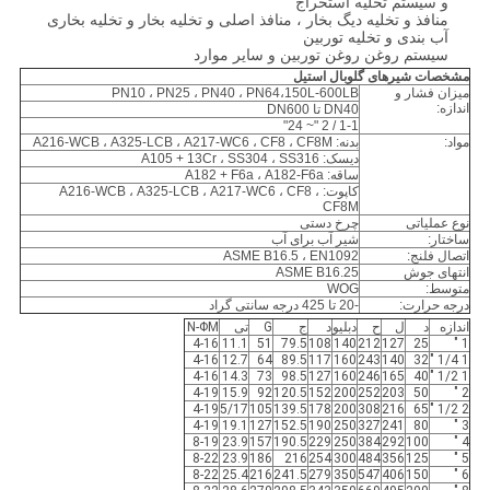
و سیستم تخلیه استخراج
منافذ و تخلیه دیگ بخار ، منافذ اصلی و تخلیه بخار و تخلیه بخاری
آب بندی و تخلیه توربین
سیستم روغن روغن توربین و سایر موارد
مشخصات شیرهای گلوبال استیل
میزان فشار و
PN10 ، PN25 ، PN40 ، PN64،150L-600LB
اندازه:
DN40 تا DN600
1-1 / 2 "~ 24"
مواد:
بدنه: A216-WCB ، A325-LCB ، A217-WC6 ، CF8 ، CF8M
دیسک: A105 + 13Cr ، SS304 ، SS316
ساقه: A182 + F6a ، A182-F6a
کاپوت: A216-WCB ، A325-LCB ، A217-WC6 ، CF8 ،
CF8M
نوع عملیاتی
چرخ دستی
ساختار:
شیر آب برای آب
اتصال فلنج:
ASME B16.5 ، EN1092
انتهای جوش
ASME B16.25
متوسط:
WOG
درجه حرارت:
-20 تا 425 درجه سانتی گراد
اندازه
د
ل
ح
دبلیو
د
ج
G
تی
N-ΦM
4-16
11.1
51
79.5
108
140
212
127
25
1 "
4-16
12.7
64
89.5
117
160
243
140
32
1 1/4 "
4-16
14.3
73
98.5
127
160
246
165
40
1 1/2 "
4-19
15.9
92
120.5
152
200
252
203
50
2 "
4-19
5/17
105
139.5
178
200
308
216
65
2 1/2 "
4-19
19.1
127
152.5
190
250
327
241
80
3 "
8-19
23.9
157
190.5
229
250
384
292
100
4 "
8-22
23.9
186
216
254
300
484
356
125
5 "
8-22
25.4
216
241.5
279
350
547
406
150
6 "