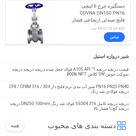
دستگیره چرخ 6 اینچی
COVNA DN150 PN16
فلنج صندلی ارتجاعی فشار
بالا فولاد ضد زنگ 316
20-40$ MOQ:10 عدد
تماس
شیر دروازه استیل
قیمت دریچه دریچه 1'' A105 API فولاد جعل شده دریچه دریچه دریچه
سوکت جوش SW کلاس 800lb NPT
PN16 PN25 PN40 شیر آب بندی نرم فلنج دار 304 / 316 CF8 / CF8M
دریچه فولادی ضد زنگ
دریچه دریچه کامل SS304 316 فولاد ضد زنگ DN250 100mm دریچه
دریچه گچ با فشار بالا
دسته بندی های محبوب
همه