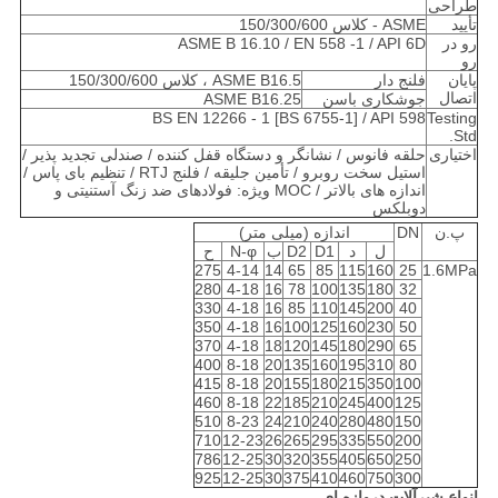
طراحی
تأیید
ASME - کلاس 150/300/600
رو در
ASME B 16.10 / EN 558 -1 / API 6D
رو
پایان
فلنج دار
ASME B16.5 ، کلاس 150/300/600
اتصال
جوشکاری باسن
ASME B16.25
BS EN 12266 - 1 [BS 6755-1] / API 598
Testing
Std.
اختیاری
حلقه فانوس / نشانگر و دستگاه قفل کننده / صندلی تجدید پذیر /
استیل سخت روبرو / تأمین جلیقه / فلنج RTJ / تنظیم بای پاس /
اندازه های بالاتر / MOC ویژه: فولادهای ضد زنگ آستنیتی و
دوبلکس
پ.ن
DN
اندازه (میلی متر)
ل
د
D1
D2
ب
N-φ
ح
275
4-14
14
65
85
115
160
25
1.6MPa
280
4-18
16
78
100
135
180
32
330
4-18
16
85
110
145
200
40
350
4-18
16
100
125
160
230
50
370
4-18
18
120
145
180
290
65
400
8-18
20
135
160
195
310
80
415
8-18
20
155
180
215
350
100
460
8-18
22
185
210
245
400
125
510
8-23
24
210
240
280
480
150
710
12-23
26
265
295
335
550
200
786
12-25
30
320
355
405
650
250
925
12-25
30
375
410
460
750
300
انواع شیرآلات دروازه ای