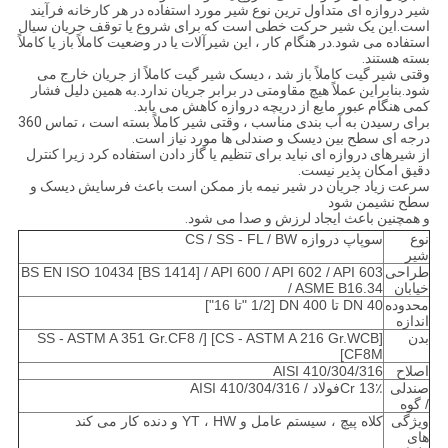
شیر دروازه ای متداول ترین نوع شیر مورد استفاده در هر کارخانه فرآیند
است.این یک شیر حرکت خطی است که برای شروع یا توقف جریان سیال
استفاده می شود.در هنگام کار ، این شیرآلات یا در وضعیت کاملاً باز یا کاملاً
بسته هستند.
وقتی شیر گیت کاملاً باز شد ، دیسک شیر گیت کاملاً از جریان خارج می
شود.بنابراین عملاً هیچ مقاومتی در برابر جریان ندارد.به همین دلیل فشار
کمی هنگام عبور مایع از دریچه دروازه کاهش می یابد.
برای رسیدن به آب بندی مناسب ، وقتی شیر کاملاً بسته است ، تماس 360
درجه ای سطح بین دیسک و صندلی ها مورد نیاز است.
از شیرهای دروازه ای نباید برای تنظیم یا گاز دادن استفاده کرد زیرا کنترل
دقیق امکان پذیر نیست.
سرعت زیاد جریان در شیر نیمه باز ممکن است باعث فرسایش دیسک و
سطح نشیمن شود
و همچنین باعث ایجاد لرزش و صدا می شود.
نوع
سوپاپ دروازه CS / SS - FL / BW
شیر
طراحی
BS EN ISO 10434 [BS 1414] / API 600 / API 602 / API 603
خیابان
/ ASME B16.34
محدوده
40 DN تا 400 DN [1/2 "تا 16"]
اندازه
بدن
[CS - ASTM A 216 Gr.WCB] [SS - ASTM A 351 Gr.CF8 /
CF8M]
اصلاح
AISI 410/304/316
صندلی
13٪ Crفولاد / AISI 410/304/316
/ گوه
ویژگی
کلاه پیچ ، سیستم عامل و YT ، HW و دنده کار می کند
های