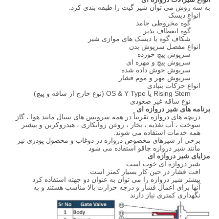
به سه روش می توان شیر گیت را طبقه بندی کرد.
انواع دیسک
گوه مخروطی جامد
گوه انعطاف پذیر
شکاف گوه یا دیسک های موازی شیر
انواع مفصل سرپوش بدن
سرپوش پیچ خورده
سرپوش پیچ و مهره ای
سرپوش جوش داده شده
سرپوش مهر و موم فشار
انواع حرکات بنیادی
Rising Stem یا OS & Y Type (نوع خارج از ساقه و پیچ)
نوع ساقه غیر صعودی
برنامه های شیر دروازه ای
دریچه های دروازه تقریباً در همه سرویس های سیال مانند هوا ، گاز
سوخت ، آب تغذیه ، بخار ، روغن روانکاری ، هیدروکربن و بیشتر
همه خدمات استفاده می شوند.
برخی از شیرهای مخصوص دروازه در دوغاب و محصول پودری نیز
مانند شیر دروازه چاقو استفاده می شود
مزایای شیر دروازه ای
شیر دروازه ای خوب است
افت فشار در حین کار بسیار کمتر است.
بیشتر شیر دروازه را می توان به عنوان دو جهته استفاده کرد
آنها برای اعمال فشار و درجه حرارت بالا مناسب هستند و به
نگهداری کمتری نیاز دارند