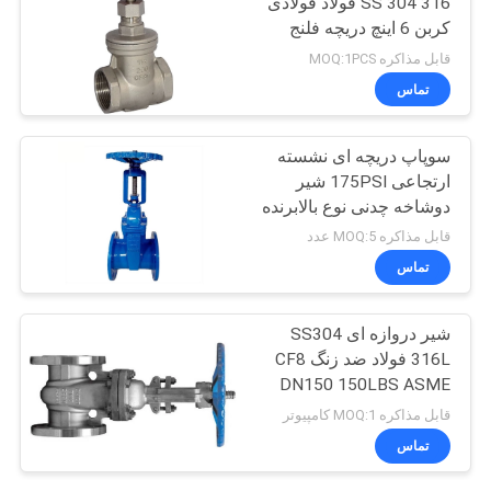
SS 304 316 فولاد فولادی
کربن 6 اینچ دریچه فلنج
قابل مذاکره MOQ:1PCS
تماس
سوپاپ دریچه ای نشسته
ارتجاعی 175PSI شیر
دوشاخه چدنی نوع بالابرنده
حرکت چرخشی یک چهارم
قابل مذاکره MOQ:5 عدد
چرخشی انتهای فلنجی
تماس
شیر دروازه ای SS304
316L فولاد ضد زنگ CF8
DN150 150LBS ASME
B16.1 CL125 دریچه
قابل مذاکره MOQ:1 کامپیوتر
دروازه ای
تماس