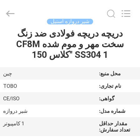
-
2026
TOBO
STEEL
GROUP
شیر دروازه استیل
CHINA.
All
Rights
دریچه دریچه فولادی ضد زنگ
صفحه
Reserved.
سخت مهر و موم شده CF8M
اصلی
SS304 1 "کلاس 150
محصولات
محل منبع:
چین
درباره
نام تجاری:
TOBO
ما
گواهی:
CE/ISO
شماره مدل:
شیر دروازه
تور
کارخانه
مقدار حداقل
1 کامپیوتر
تعداد سفارش: