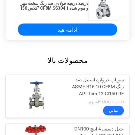
دریچه دریچه فولادی ضد زنگ سخت مهر
و موم شده CF8M SS304 1 "کلاس 150
ادامه هید
محصولات بالا
سوپاپ دروازه استیل ضد
زنگ ASME B16.10 CF8M
API Trim 12 Cl150 RF
دریچه شیر فلنج
1-100 MOQ:1 کامپیوتر
تماس
جعل دستی 4 اینچ DN100