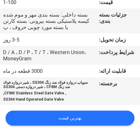
قیمت:
1-100
کنترل
کیفیت
جزئیات بسته
بسته داخلی: بسته بندی مهر و موم شده
بندی:
کیسه پلاستیکی بسته بیرونی: بسته کارتن
یا بسته مورد چوبی حروف ، پ
با
زمان تحویل:
3-5 روز
ما
شرایط پرداخت:
D / A ، D / P ، T / T ، Western Union،
تماس
MoneyGram
بگیرید
قابلیت ارائه:
3000 قطعه در ماه
برجسته:
سوپاپ دروازه فولاد ضد زنگ SS304 ، شیر دروازه فولاد
اخبار
ضد زنگ CF8M ، شیر دروازه دستی SS304
,
,
CF8M Stainless Steel Gate Valve
SS304 Hand Operated Gate Valve
درخواست
نقل
بهترین قیمت
قول