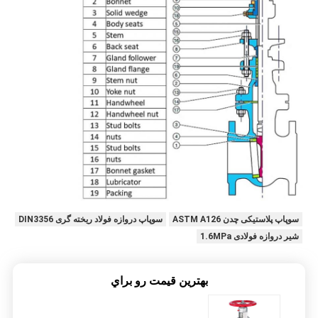
سوپاپ پلاستیکی چدن ASTM A126
سوپاپ دروازه فولاد ریخته گری DIN3356
شیر دروازه فولادی 1.6MPa
بهترين قيمت رو براي