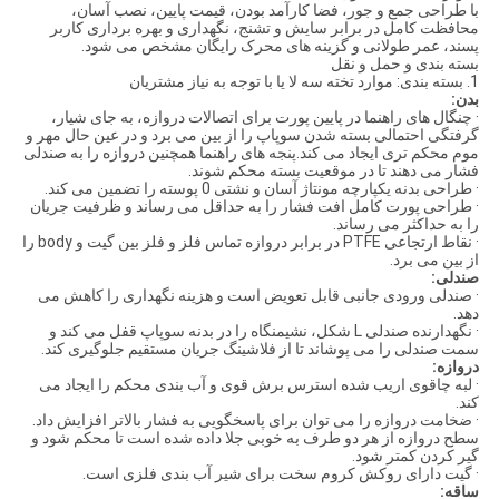
با طراحی جمع و جور، فضا کارآمد بودن، قیمت پایین، نصب آسان،
محافظت کامل در برابر سایش و تشنج، نگهداری و بهره برداری کاربر
پسند، عمر طولانی و گزینه های محرک رایگان مشخص می شود.
بسته بندی و حمل و نقل
1. بسته بندی: موارد تخته سه لا یا با توجه به نیاز مشتریان
بدن:
· چنگال های راهنما در پایین پورت برای اتصالات دروازه، به جای شیار،
گرفتگی احتمالی بسته شدن سوپاپ را از بین می برد و در عین حال مهر و
موم محکم تری ایجاد می کند.پنجه های راهنما همچنین دروازه را به صندلی
فشار می دهند تا در موقعیت بسته محکم شوند.
· طراحی بدنه یکپارچه مونتاژ آسان و نشتی 0 پوسته را تضمین می کند.
· طراحی پورت کامل افت فشار را به حداقل می رساند و ظرفیت جریان
را به حداکثر می رساند.
· نقاط ارتجاعی PTFE در برابر دروازه تماس فلز و فلز بین گیت و body را
از بین می برد.
صندلی:
· صندلی ورودی جانبی قابل تعویض است و هزینه نگهداری را کاهش می
دهد.
· نگهدارنده صندلی L شکل، نشیمنگاه را در بدنه سوپاپ قفل می کند و
سمت صندلی را می پوشاند تا از فلاشینگ جریان مستقیم جلوگیری کند.
دروازه:
· لبه چاقوی اریب شده استرس برش قوی و آب بندی محکم را ایجاد می
کند.
· ضخامت دروازه را می توان برای پاسخگویی به فشار بالاتر افزایش داد.
سطح دروازه از هر دو طرف به خوبی جلا داده شده است تا محکم شود و
گیر کردن کمتر شود.
· گیت دارای روکش کروم سخت برای شیر آب بندی فلزی است.
ساقه: