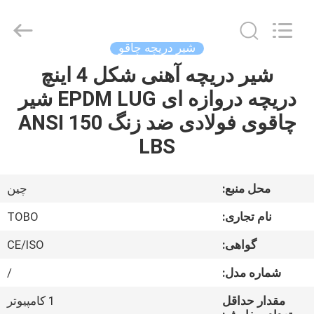
-
2026
TOBO
STEEL
GROUP
شیر دریچه چاقو
CHINA.
All
Rights
شیر دریچه آهنی شکل 4 اینچ
صفحه
Reserved.
دریچه دروازه ای EPDM LUG شیر
اصلی
چاقوی فولادی ضد زنگ ANSI 150
محصولات
LBS
درباره
محل منبع:
چین
ما
نام تجاری:
TOBO
گواهی:
CE/ISO
تور
شماره مدل:
/
کارخانه
مقدار حداقل
1 کامپیوتر