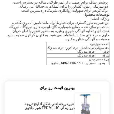
· پوشش ساقه برای اطمینان از عمر طولانی ساقه در دسترس است.
· دو بلبرینگ رانش، گشتاور را برای عملیات به حداقل می رساند.
· نوک گریس برای سهولت روانکاری بلبرینگ در دسترس است.
توضیحات محصول
ویژگی اصلی:
این شیر به طور گسترده برای خطوط لوله مانند تامین آب و زهکشی،
ساخت و ساز، نفت، صنایع شیمیایی، گاز طبیعی، دارو، نیروگاه، نیروگاه
هسته ای و تخلیه آلودگی شهری و غیره به منظور تنظیم یا قطع جریان
حاوی محیط های مختلف استفاده می شود. به عنوان گرانول ضخیم، مایع
چسبنده و آلودگی شناور و غیره.
نام محصول
مواد
بدنه سوپاپ
چدن داکتیل، فولاد کربن، فولاد ضد زنگ
چاقو
فولاد ضد زنگ
ساقه
فولاد ضد زنگ
چرخ دستی
چدن
آب بندی
صندلی NBR/EPDM/PTFE یا فلزی
بهترين قيمت رو براي
شیر دریچه آهنی شکل 4 اینچ دریچه
دروازه ای EPDM LUG شیر چاقوی
فولادی ضد زنگ ANSI 150 LBS