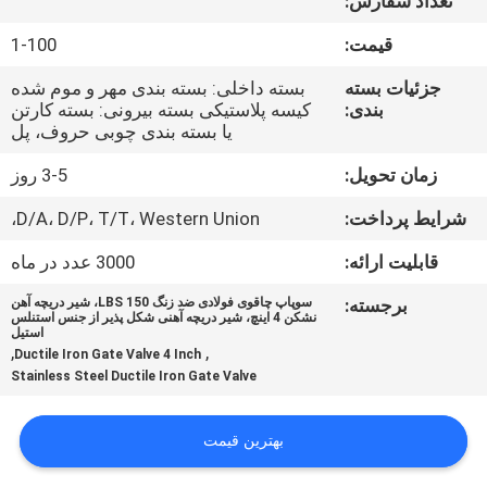
تعداد سفارش:
کنترل
قیمت:
1-100
کیفیت
جزئیات بسته
بسته داخلی: بسته بندی مهر و موم شده
بندی:
کیسه پلاستیکی بسته بیرونی: بسته کارتن
با
یا بسته بندی چوبی حروف، پل
ما
زمان تحویل:
3-5 روز
تماس
شرایط پرداخت:
D/A، D/P، T/T، Western Union،
بگیرید
قابلیت ارائه:
3000 عدد در ماه
اخبار
برجسته:
سوپاپ چاقوی فولادی ضد زنگ 150 LBS، شیر دریچه آهن
نشکن 4 اینچ، شیر دریچه آهنی شکل پذیر از جنس استنلس
استیل
,
,
Ductile Iron Gate Valve 4 Inch
درخواست
Stainless Steel Ductile Iron Gate Valve
نقل
قول
بهترین قیمت