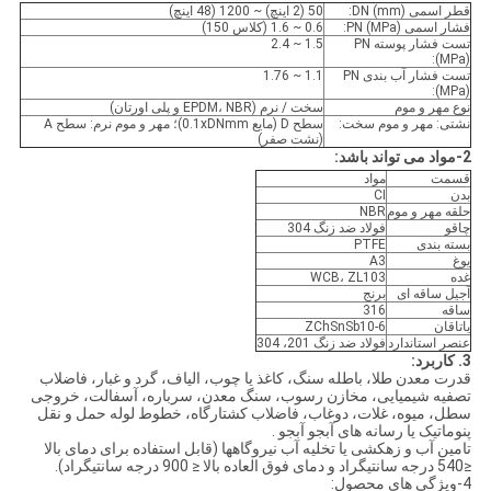
قطر اسمی DN (mm):
50 (2 اینچ) ~ 1200 (48 اینچ)
فشار اسمی PN (MPa):
0.6 ~ 1.6 (کلاس 150)
تست فشار پوسته PN
1.5 ~ 2.4
(MPa):
تست فشار آب بندی PN
1.1 ~ 1.76
(MPa):
نوع مهر و موم
سخت / نرم (EPDM، NBR و پلی اورتان)
نشتی: مهر و موم سخت:
سطح D (مایع 0.1xDNmm)؛ مهر و موم نرم: سطح A
(نشت صفر)
2-مواد می تواند باشد:
قسمت
مواد
بدن
CI
حلقه مهر و موم
NBR
چاقو
فولاد ضد زنگ 304
بسته بندی
PTFE
یوغ
A3
غده
WCB، ZL103
آجیل ساقه ای
برنج
ساقه
316
یاتاقان
ZChSnSb10-6
عنصر استاندارد
فولاد ضد زنگ 201، 304
3. کاربرد:
قدرت معدن طلا، باطله سنگ، کاغذ یا چوب، الیاف، گرد و غبار، فاضلاب
تصفیه شیمیایی، مخازن رسوب، سنگ معدن، سرباره، آسفالت، خروجی
سطل، میوه، غلات، دوغاب، فاضلاب کشتارگاه، خطوط لوله حمل و نقل
پنوماتیک یا رسانه های آبجو آبجو .
تامین آب و زهکشی یا تخلیه آب نیروگاهها (قابل استفاده برای دمای بالا
≤540 درجه سانتیگراد و دمای فوق العاده بالا ≤ 900 درجه سانتیگراد).
4-ویژگی های محصول: