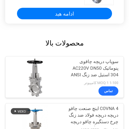
ادامه هید
محصولات بالا
سوپاپ دریچه چاقوی
پنوماتیک AC220V DN50
304 استیل ضد زنگ ANSI
شیر دریچه پنوماتیک
1-100 MOQ:1 کامپیوتر
چاقویی دوغابی
تماس
COVNA 4 اینچ صنعت چاقو
دریچه دریچه فولاد ضد زنگ
چرخ دستگیره چاقو دریچه
دریچه ANSI گسل چاقو