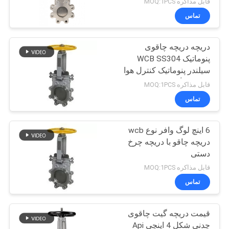
قابل مذاکره MOQ:1PCS
دریچه دریچه
تماس
دریچه دریچه چاقوی
پنوماتیک WCB SS304
سیلندر پنوماتیک کنترل هوا
دو فلنج لگ دریچه چاقو
قابل مذاکره MOQ:1PCS
تماس
6 اینچ لوگ وافر نوع wcb
دریچه چاقو با دریچه چرخ
دستی
قابل مذاکره MOQ:1PCS
تماس
قیمت دریچه گیت چاقوی
چدنی شکل 4 اینچی Api