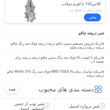
کلاس150 با اهرم دوغاب
قابل مذاکره MOQ:1 عدد
تماس
شیر دریچه چاقو
فابریک فروش مستقیم دستی چاقو دریچه دریچه فولاد ضد زنگ چاقو
دریچه دریچه دریچه تخلیه
فابريکه با کیفیت بالا فولاد ضد زنگ دستي چاقو دریچه دریچه برای
تصفيه آب
فابریکه دوامدار دمای بالا ANSI 150LB فولاد ضد زنگ 316 Wafer چاقو
دریچه دریچه
دسته بندی های محبوب
همه
شیر توپ از جنس 
شیر دروازه استیل
استنلس استیل