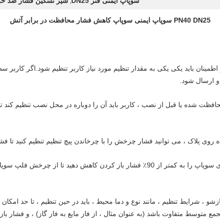
سوپاپ ایمنی فنر DN25
شیر تسکین فشار ضد حریق 
,
PN40 DN25 سوپاپ ایمنی سوپاپ کاهش فشار محافظت در برابر آتش
مینان باید یکی یکی به مقدار تنظیم مورد نیاز کاربر تنظیم شود.اگر کاربر سطح
 و ارسال شود.
ظت شده یا قبل از نصب ، کاربر باید آن را دوباره در محل نصب تنظیم کند ت
وی پلاک ، می توانید فشار چرخش را با چرخاندن پیچ تنظیم تنظیم کنید تا فشر
④ قبل از چرخاندن پیچ تنظیم کننده ، فشار ورودی سوپاپ را به کمتر از 90٪ فشار باز کرد
شو ، شرایط تنظیم ، مانند نوع و دما محیط ، باید در حین تنظیم ، تا حد امکان
ع متوسط ​​متفاوت باشد (به عنوان مثال ، از فاز مایع به فاز گاز) ، و فشار ب