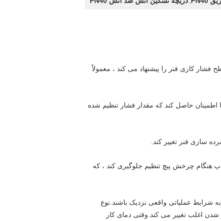
PN40
دریچه تسکین آتش ضد آتش PN40
,
 فشار کاری فنر را پیشنهاد می کند ، معمولاً
ا اطمینان حاصل کند که مقدار فشار تنظیم شده
ده سازی فنر تغییر کند.
ن کاهش دهید تا از چرخش فلپ سوپاپ هنگام چرخش پیچ تنظیم جلوگیری کند ، که
 به شرایط عملیاتی واقعی نزدیک باشند.نوع
از شدن اغلب تغییر می کند.وقتی دمای کار