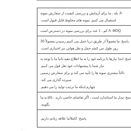
A: بله ، ما برای آزمایش و بررسی کیفیت از سفارش نمونه
استقبال می کنیم. نمونه های مخلوط قابل قبول است.
A: MOQ کم ، 1 عدد برای بررسی نمونه در دسترس است
پاسخ: ما معمولاً از طریق دریا حمل می کنیم.رسیدن معمولاً 30
روز طول می کشد.حمل و نقل هوایی نیز اختیاری است.
سخ: ابتدا نیازها یا برنامه خود را به ما اطلاع دهید.ثانیا ما با توجه به
نیاز شما یا پیشنهادات خود نقل قول می کنیم.
ثالثاً مشتری نمونه ها را تأیید می کند و برای سفارش رسمی
سپرده گذاری می کند.
چهارم اینکه ما ترتیب تولید را می دهیم.
پاسخ: مدل ما استاندارد است ، اگر تقاضای خاصی دارید ، pls به ما
بگویید.
پاسخ: کاملا!ما علاقه زیادی داریم.