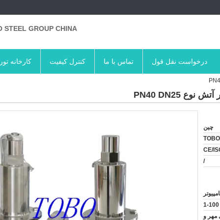
 STEEL GROUP CHINA
درخواست نقل قول
تماس با ما
کنترل کیفیت
کارخانه تور
ع PN40 DN25
چین
TOBO
CE/IS
/
1-100
 مهر و