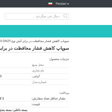
Persian
سوپاپ کاهش فشار محافظت در برابر آتش نوع PN40 DN25
سوپاپ کاهش فشار محافظت در برابر آتش نو
جزئیات محصول:
محل منبع:
نام تجاری:
گواهی:
O
شماره مدل:
پرداخت:
مقدار حداقل تعداد سفارش:
1 کامپیوتر
قیمت:
بسته داخلی: بسته بندی