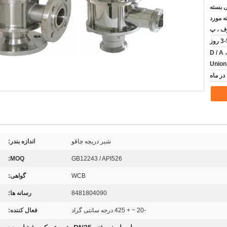
 بسته
ه مورد
ف ، پ
3 روز
D / A 
Unio
شیر دریچه چاقو
اندازه بندر:
MOQ:
GB12243 / API526
WCB
گواهی:
8481804090
رسانه ها:
-20 ~ + 425 درجه سانتی گراد
فعال کننده: