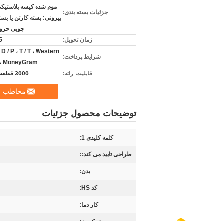
موم شده کیسه پلاستیکی
جزئیات بسته بندی:
بیرونی: بسته کارتن یا بست
چوبی حرو
زمان تحویل:
-5
، D / P ، T / T ، Western
شرایط پرداخت:
n، MoneyGram
قابلیت ارائه:
3000 قطعه در ماه
مخاطب
توضیحات محصول جزئیات
کلمه کلیدی 1:
طراحی تایید می کند::
بدن:
کد HS:
کار دما: