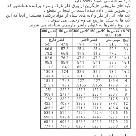
دارد ساخته می شوند.SWG دارد
لایه های مارپیچی جایگزین از ورق فلز نازک و مواد پرکننده همانطور که
در تصویر نشان داده شده است.در اینجا در مقطع ،
لایه های آبی از فلز و لایه های سیاه از مواد پرکننده هستند.از آنجا که این
لایه ها به شکل مارپیچ مداوم زخمی می شوند ،
این نوع واشرها به عنوان واشر مارپیچی شناخته می شوند.
NPS)
کلاس ها
کلاس 150
کلاس 300
کلاس 150
کلاس 300
150 ، 300
اینچ
میلی متر
قطر داخلی
قطر خارج
54.1
47.8
19.1
19.1
31.8
1⁄2
66.8
57.2
25.4
25.4
39.6
3⁄4
73.2
66.8
31.8
31.8
47.8
1
82.6
76.2
47.8
47.8
60.5
1 1⁄4
95.3
85.9
54.1
54.1
69.9
1 1⁄2
111.3
104.9
69.9
69.9
85.9
2
130.3
124
82.6
82.6
98.6
2 1⁄2
149.4
136.7
101.6
101.6
120.7
3
181.1
174.8
127
127
149.4
4
215.9
196.9
7/155
7/155
177.8
5
251
222.3
182.6
182.6
209.6
6
308.1
279.4
233.4
233.4
263.7
8
362
339.9
287.3
287.3
317.5
10
422.4
409.7
339.9
339.9
374.7
12
485.9
450.9
371.6
371.6
406.4
14
539.8
514.4
422.4
422.4
463.6
16
596.9
549.4
474.7
474.7
527.1
18
654.1
606.6
525.5
525.5
577.9
20
774.7
717.6
628.7
628.7
685.8
24