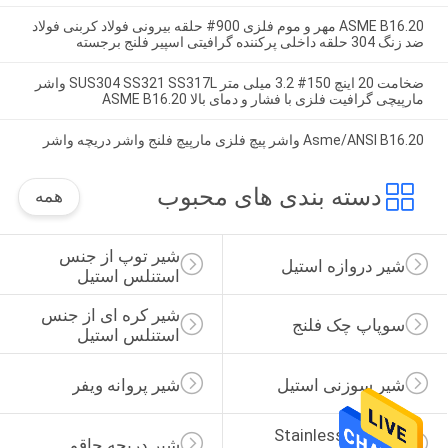
ASME B16.20 مهر و موم فلزی 900# حلقه بیرونی فولاد کربنی فولاد
ضد زنگ 304 حلقه داخلی پرکننده گرافیتی اسپیر فلنج برجسته
ضخامت 20 اینچ 150# 3.2 میلی متر SUS304 SS321 SS317L واشر
مارپیچی گرافیت فلزی با فشار و دمای بالا ASME B16.20
Asme/ANSI B16.20 واشر پیچ فلزی مارپیچ فلنج واشر دریچه واشر
دسته بندی های محبوب
همه
شیر توپ از جنس 
شیر دروازه استیل
استنلس استیل
شیر کره ای از جنس 
سوپاپ چک فلنج
استنلس استیل
شیر سوزنی استیل
شیر پروانه ویفر
Stainless Steel Y 
شیر دریچه چاقو