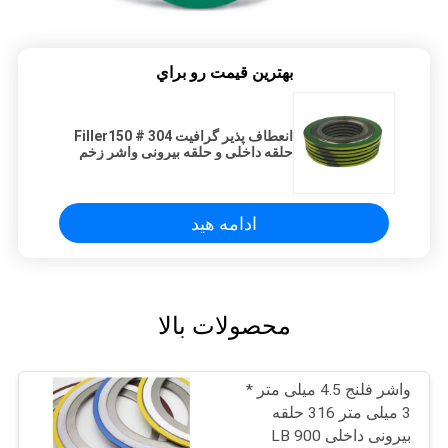
بهترين قيمت رو براي
انعطاف پذیر گرافیت Filler150 # 304
حلقه داخلی و حلقه بیرونی واشر زخم
مارپیچی
ادامه هید
محصولات بالا
واشر فلنج 4.5 میلی متر *
3 میلی متر 316 حلقه
بیرونی داخلی 900 LB