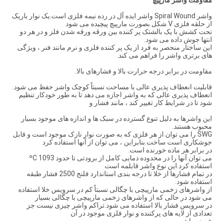
مقاومت واشر مارپیچ
واشر Spiral Wound واشر ایده آل در رده نیمه فلزی است.یک نوار باریک
از حلقه فلزی V شکل بصورت مارپیچ پیچیده می شود
تحت کشش با یک بالشتک پر کننده بین ورقه ورقه شدن فلز و در هر دو
انتها جوش داده می شود.
این ساختار منحصر به فرد از یک پر کننده فلزی و نرم مانند فنر ، ویژگی
های برتری واشر را فراهم می کند.
مقاومت در برابر درجه حرارت بالا و فشارهای بالا.
قابلیت انعطاف پذیری عالی با مساحت نسبتاً کوچک واشر حفظ می شود.
انعطاف پذیری عالی که به واشر اجازه می دهد تا به طور خودکار تنظیم
شود تا در شرایط کار تغییر کند ، مانند فشار و
این واشرها به دلیل تنوع گسترده در سبک ها و اندازه های موجود بسیار
محبوب هستند.
SWG را می توان از هر فلزی که به صورت نوار نازک موجود است و قابل
جوشکاری است ساخت.بنابراین ، می توان از آنها استفاده کرد
در برابر هر ماده خورنده است.
می توان آنها را در محدوده دمایی کامل از برودتی تا حدود 1093 ºC
استفاده کرد.این نوع واشر قابلمه است
در تمام فشارها از خلا تا درجه بندی استاندارد فلنج 2500 فشار طبقه
استفاده شود.
از واشرهای زخمی مارپیچی با چگالی نسبتاً کم در سرویس خلا استفاده
می شود در حالی که از واشرهای زخمی مارپیچی با چگالی بسیار
در سرویس فشار بالا استفاده می شود.تراکم واشر چیزی نیست جز
تعدادی از لایه های پرکننده و نوار فلزی موجود در آن