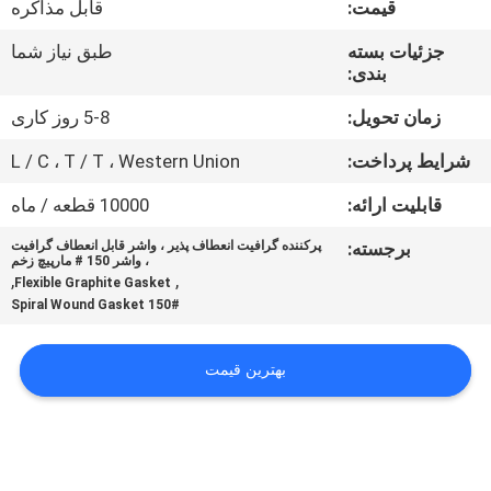
قیمت:
قابل مذاکره
کنترل
کیفیت
جزئیات بسته
طبق نیاز شما
بندی:
با
زمان تحویل:
5-8 روز کاری
ما
شرایط پرداخت:
L / C ، T / T ، Western Union
تماس
قابلیت ارائه:
10000 قطعه / ماه
بگیرید
برجسته:
پرکننده گرافیت انعطاف پذیر ، واشر قابل انعطاف گرافیت
، واشر 150 # مارپیچ زخم
,
,
Flexible Graphite Gasket
اخبار
150# Spiral Wound Gasket
درخواست
بهترین قیمت
نقل
قول