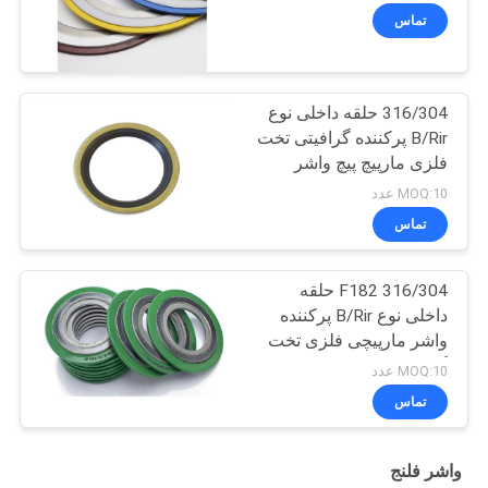
واشر مارپیچ
تماس
316/304 حلقه داخلی نوع
B/Rir پرکننده گرافیتی تخت
فلزی مارپیچ پیچ واشر
حداکثر فشار 100 BAR
MOQ:10 عدد
150 پوند 300 پوند
تماس
F182 316/304 حلقه
داخلی نوع B/Rir پرکننده
واشر مارپیچی فلزی تخت
گرافیتی کلاس 150 برای
MOQ:10 عدد
دریای خط لوله نفت و گاز
تماس
واشر فلنج