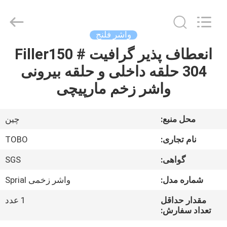
-
2026
TOBO
STEEL
GROUP
واشر فلنج
CHINA.
All
Rights
انعطاف پذیر گرافیت Filler150 #
صفحه
Reserved.
304 حلقه داخلی و حلقه بیرونی
اصلی
واشر زخم مارپیچی
محصولات
محل منبع:
چین
درباره
نام تجاری:
TOBO
ما
گواهی:
SGS
شماره مدل:
واشر زخمی Sprial
تور
کارخانه
مقدار حداقل
1 عدد
تعداد سفارش: